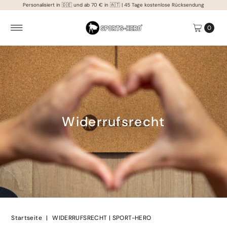
Personalisiert in 🇩🇪 und ab 70 € in 🇦🇹 | 45 Tage kostenlose Rücksendung
Direkt zum Inhalt
0
Widerrufsrecht
Startseite
|
WIDERRUFSRECHT | SPORT-HERO