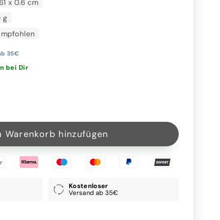
61 x 0.6 cm
0 g
empfohlen
ab 35€
n bei Dir
Kostenloser
Versand ab 35€